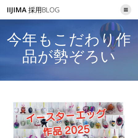
コ
IIJIMA
採用BLOG
ン
テ
ン
ツ
今年もこだわり作
へ
ス
キ
品が勢ぞろい
ッ
プ