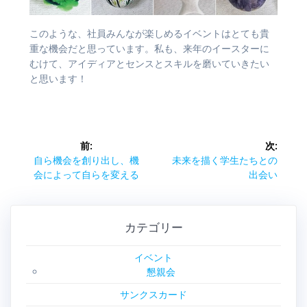
このような、社員みんなが楽しめるイベントはとても貴
重な機会だと思っています。私も、来年のイースターに
むけて、アイディアとセンスとスキルを磨いていきたい
と思います！
投
前:
次:
稿
前
次
自ら機会を創り出し、機
未来を描く学生たちとの
の
の
会によって自らを変える
出会い
ナ
投
投
稿:
稿:
ビ
カテゴリー
ゲ
イベント
懇親会
ー
サンクスカード