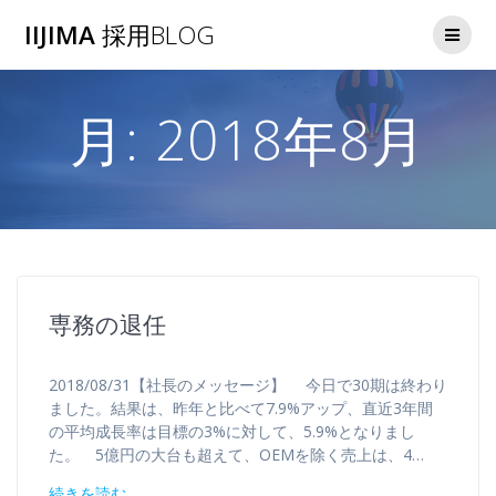
コ
IIJIMA
採用BLOG
ン
テ
ン
ツ
月:
2018年8月
へ
ス
キ
ッ
プ
専務の退任
2018/08/31【社長のメッセージ】 今日で30期は終わり
ました。結果は、昨年と比べて7.9%アップ、直近3年間
の平均成長率は目標の3%に対して、5.9%となりまし
た。 5億円の大台も超えて、OEMを除く売上は、4…
続きを読む