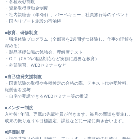
・各種表彰制度
・資格取得奨励金制度
・社内親睦会（年3回）、バーベキュー、社員旅行等のイベント
・国内リゾート施設の宿泊権
■教育、研修制度
・職場体験プログラム（全部署を2週間ずつ経験し、仕事の理解を
深める）
・製品基礎知識の勉強会、理解度テスト
・OJT（CADや電話対応など実務に必要な教育）
・外部講習、WEBセミナーなど
■自己啓発支援制度
・国家試験の取得や各種検定の合格の際、テキスト代や受験料、
報奨金を授与
・自宅で受講できるWEBセミナー等の推奨
■メンター制度
入社後1年間、専属の先輩社員が付きます。毎月の面談を実施し、
成果の振り返りや目標設定、課題などに一緒に向き合います。
■評価制度
・評価基準は公表し明確にしています。人事評価の目的は、自分