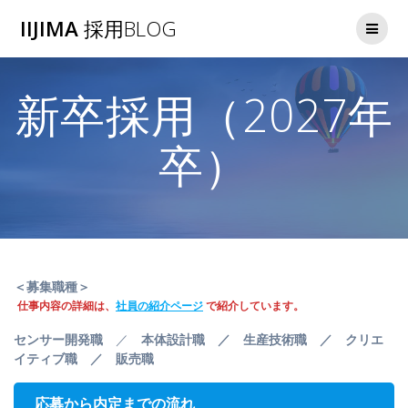
コ
IIJIMA
採用BLOG
ン
テ
ン
ツ
新卒採用（2027年
へ
ス
キ
卒）
ッ
プ
＜募集職種＞
仕事内容の詳細は、
社員の紹介ページ
で紹介しています。
センサー開発職
／
本体設計職 ／ 生産技術職 ／ クリエ
イティブ職 ／ 販売職
応募から内定までの流れ