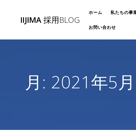
コ
ン
ホーム
私たちの事
IIJIMA
採用BLOG
テ
ン
お問い合わせ
ツ
へ
ス
キ
ッ
プ
月:
2021年5月