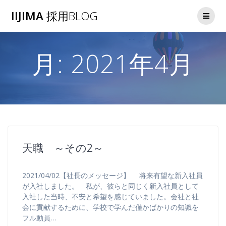
コ
IIJIMA
採用BLOG
ン
テ
ン
ツ
月:
2021年4月
へ
ス
キ
ッ
プ
天職 ～その2～
2021/04/02【社長のメッセージ】 将来有望な新入社員
が入社しました。 私が、彼らと同じく新入社員として
入社した当時、不安と希望を感じていました。会社と社
会に貢献するために、学校で学んだ僅かばかりの知識を
フル動員…