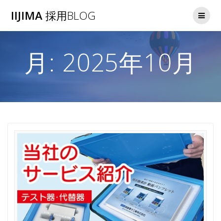
コ
IIJIMA
採用BLOG
ン
テ
ン
ツ
月:
2025年10月
へ
ス
キ
ッ
プ