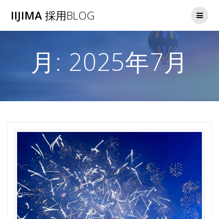
コ
IIJIMA
採用BLOG
ン
テ
ン
ツ
月:
2025年7月
へ
ス
キ
ッ
プ