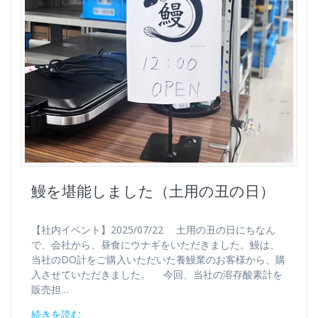
鰻を堪能しました（土用の丑の日）
【社内イベント】2025/07/22 土用の丑の日にちなん
で、会社から、昼食にウナギをいただきました。鰻は、
当社のDO計をご購入いただいた養鰻業のお客様から、購
入させていただきました。 今回、当社の溶存酸素計を
販売担…
続きを読む